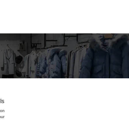
ls
 on
our