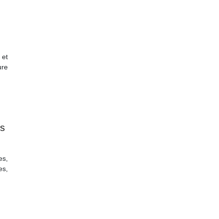
 et
ure
es
es,
es,