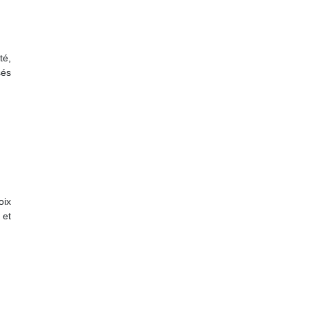
té,
sés
oix
 et