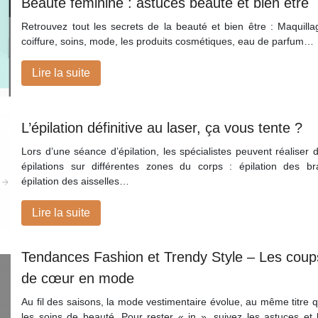
Beauté féminine : astuces beauté et bien être
Retrouvez tout les secrets de la beauté et bien être : Maquilla
coiffure, soins, mode, les produits cosmétiques, eau de parfum…
Lire la suite
L’épilation définitive au laser, ça vous tente ?
Lors d’une séance d’épilation, les spécialistes peuvent réaliser 
épilations sur différentes zones du corps : épilation des br
épilation des aisselles…
Lire la suite
Tendances Fashion et Trendy Style – Les coup
de cœur en mode
Au fil des saisons, la mode vestimentaire évolue, au même titre 
les soins de beauté. Pour rester « in », suivez les astuces et 