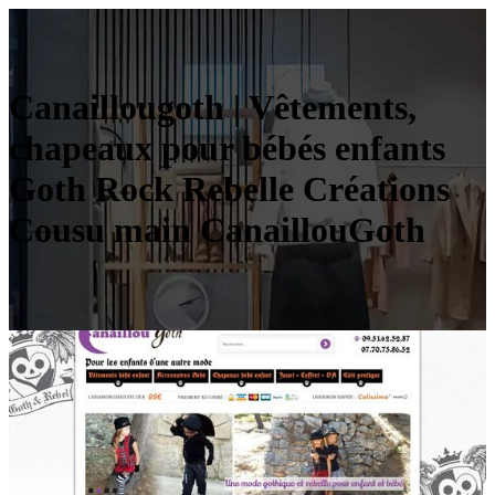
Canail­lou­goth | Vêtements,
chapeaux pour bébés enfants
Goth Rock Rebelle Créations
Cousu main Ca­nail­louGoth