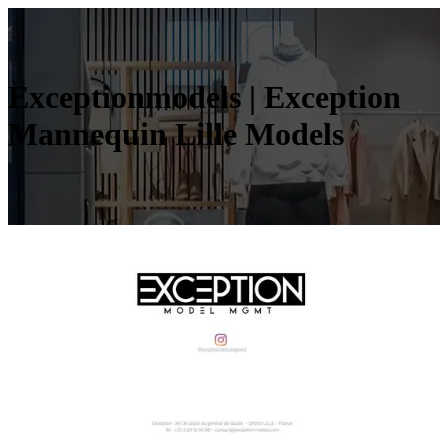
Ex­ception­mo­dels | Exception
Mannequin Lille Models