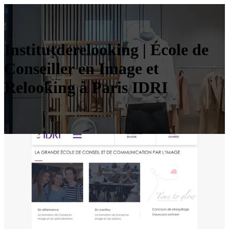
Institut­dereloo­king | École de
Conseiller en Image et
Relooking à Paris IDRI