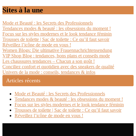
Sites à la une
Mode et Beauté : les Secrets des Professionnels
Tendances modes & beauté : les obsessions du moment !
Focus sur les styles modernes et le look tendance féminin
Trousses de toilette | Sac de toilette : Ce qu’il faut savoir
Réveillez l’icône de mode en vous !
Women Blogs: Die ultimative Frauennachrichtensendung
VIP Shop Blog : tendances, bons plans et conseils mode
Les chaussures tendances – Chacun a son goût !
Conciliez confort et quotidien avec des sneakers de qualité
Univers de la mode : conseils, tendances & infos
Articles récents
Mode et Beauté : les Secrets des Professionnels
Tendances modes & beauté : les obsessions du moment !
Focus sur les styles modernes et le look tendance féminin
Trousses de toilette | Sac de toilette : Ce qu’il faut savoir
Réveillez l’icône de mode en vous !