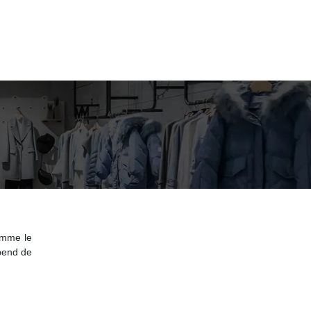
omme le
épend de