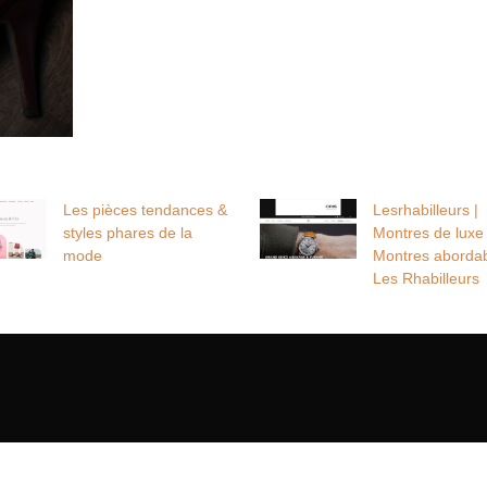
Les pièces tendances &
Lesrha­bil­leurs |
styles phares de la
Montres de luxe 
mode
Montres aborda
Les Rhabilleurs