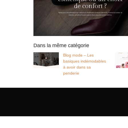
Dans la même catégorie
Blog mode – Les
basiques indémodables
à avoir dans sa
penderie