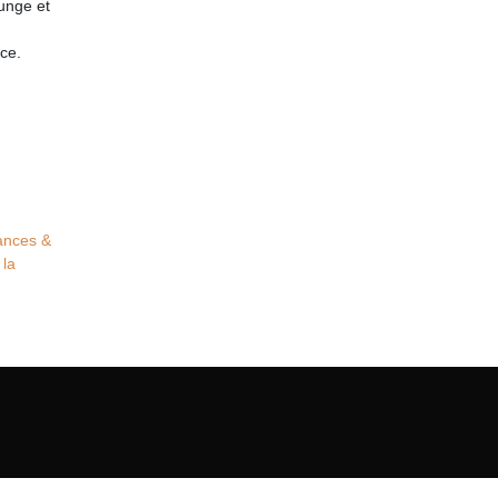
ounge et
ce.
ances &
 la