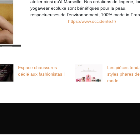
atelier ainsi qu'à Marseille. Nos créations de lingerie, l
yogawear ecoluxe sont bénéfiques pour la peau,
respectueuses de l'environnement, 100% made in Fran
https://www.occidente.fr/
Espace chaussures
Les pièces tend
dédié aux fashionistas !
styles phares de
mode