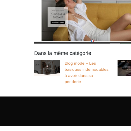
Dans la même catégorie
Blog mode – Les
basiques indémodables
à avoir dans sa
penderie