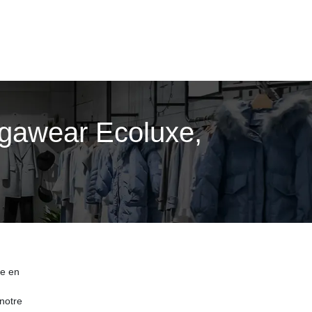
ogawear Ecoluxe,
xe en
notre